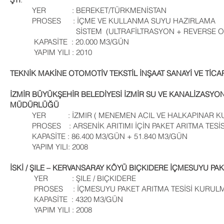
YER : BEREKET/TÜRKMENİSTAN
PROSES : İÇME VE KULLANMA SUYU HAZIRLAMA
SİSTEM (ULTRAFİLTRASYON + REVERSE OS
KAPASİTE : 20.000 M3/GÜN
YAPIM YILI : 2010
TEKNİK MAKİNE OTOMOTİV TEKSTİL İNŞAAT SANAYİ VE TİCAR
İZMİR BÜYÜKŞEHİR BELEDİYESİ İZMİR SU VE KANALİZASYO
MÜDÜRLÜĞÜ
YER : İZMIR ( MENEMEN ACIL VE HALKAPINAR KU
PROSES : ARSENİK ARITIMI İÇİN PAKET ARITMA TESİS
KAPASİTE : 86.400 M3/GÜN + 51.840 M3/GÜN
YAPIM YILI: 2008
İSKİ / ŞILE – KERVANSARAY KÖYÜ BIÇKIDERE İÇMESUYU PAK
YER : ŞILE / BIÇKIDERE
PROSES : İÇMESUYU PAKET ARITMA TESİSİ KURULM
KAPASİTE : 4320 M3/GÜN
YAPIM YILI : 2008