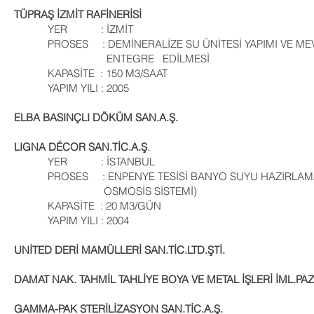
TÜPRAŞ İZMİT RAFİNERİSİ
YER : İZMİT
PROSES : DEMİNERALİZE SU ÜNİTESİ YAPIMI VE ME
ENTEGRE EDİLMESİ
KAPASİTE : 150 M3/SAAT
YAPIM YILI : 2005
ELBA BASINÇLI DÖKÜM SAN.A.Ş.
LIGNA DÉCOR SAN.TİC.A.Ş
.
YER : İSTANBUL
PROSES : ENPENYE TESİSİ BANYO SUYU HAZIRLAMA 
OSMOSİS SİSTEMİ)
KAPASİTE : 20 M3/GÜN
YAPIM YILI : 2004
UNİTED DERİ MAMÜLLERİ SAN.TİC.LTD.ŞTİ.
DAMAT NAK. TAHMİL TAHLİYE BOYA VE METAL İŞLERİ İML.PAZ.
GAMMA-PAK STERİLİZASYON SAN.TİC.A.Ş.