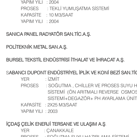
YAPIM YILI : 2004
PROSES : TEKLİ YUMUŞATMA SİSTEMİ
KAPASİTE : 10 M3/SAAT
YAPIM YILI : 2004
SANICA PANEL RADYATÖR SAN.TİC.A.Ş.
POLİTEKNİK METAL SAN.A.Ş.
BURSEL TEKSTİL ENDÜSTRİSİ İTHALAT VE İHRACAT A.Ş.
S
ABANCI DUPONT ENDÜSTRİYEL İPLİK VE KONİ BEZİ SAN.TİC
YER : İZMİT
PROSES : SOĞUTMA , CHİLLER VE PROSES SUYU H
SİSTEMİ (ÖN ARITMALI REVERSE OSMOS
SİSTEMİ+DEGAZÖR+ PH AYARLAMA ÜNİTE
KAPASİTE : 2X25 M3/SAAT
YAPIM YILI : 2003
İÇDAŞ ÇELİK ENERJİ TERSANE VE ULAŞIM A.Ş
.
YER : ÇANAKKALE
PROSES : SOĞUTMA SUYU HAZIRLAMA SİSTEMİ