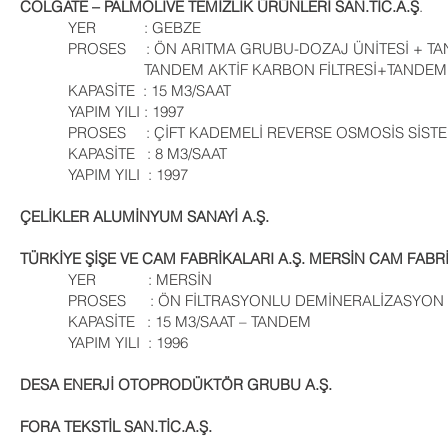
COLGATE – PALMOLIVE TEMİZLİK ÜRÜNLERİ SAN.TİC.A.Ş
.
YER : GEBZE
PROSES : ÖN ARITMA GRUBU-DOZAJ ÜNİTESİ + TAN
TANDEM AKTİF KARBON FİLTRESİ+TANDEM YU
KAPASİTE : 15 M3/SAAT
YAPIM YILI : 1997
PROSES : ÇİFT KADEMELİ REVERSE OSMOSİS SİSTE
KAPASİTE : 8 M3/SAAT
YAPIM YILI : 1997
ÇELİKLER ALUMİNYUM SANAYİ A.Ş.
TÜRKİYE ŞİŞE VE CAM FABRİKALARI A.Ş. MERSİN CAM FABR
YER : MERSİN
PROSES : ÖN FİLTRASYONLU DEMİNERALİZASYON S
KAPASİTE : 15 M3/SAAT – TANDEM
YAPIM YILI : 1996
DESA ENERJİ OTOPRODÜKTÖR GRUBU A.Ş.
FORA TEKSTİL SAN.TİC.A.Ş.